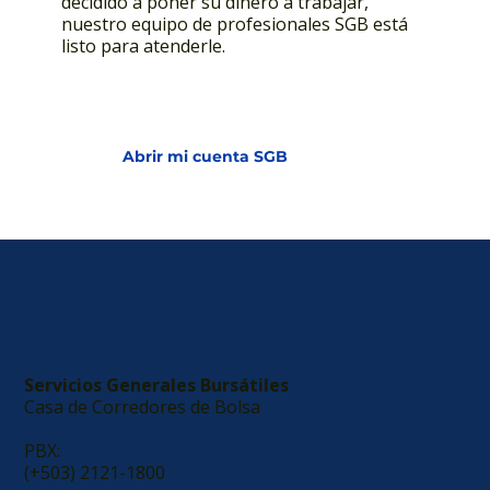
decidido a poner su dinero a trabajar,
nuestro equipo de profesionales SGB está
listo para atenderle.
Contactar a un asesor
Abrir mi cuenta SGB
Servicios Generales Bursátiles
Casa de Corredores de Bolsa
PBX:
​(+503) 2121-1800