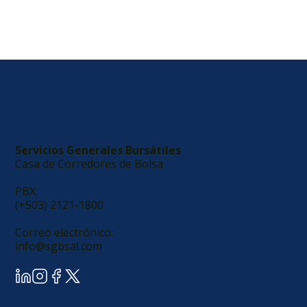
Agendar reunión
Servicios Generales Bursátiles
Casa de Corredores de Bolsa
PBX:
​(+503) 2121-1800
Correo electrónico:
info@sgbsal.com