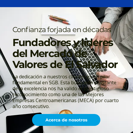
Confianza forjada en décadas
Fundadores y líderes
del Mercado de
Valores de El Salvador
La dedicación a nuestros clientes es un pilar
fundamental en SGB. Esta búsqueda constante
de la excelencia nos ha valido el prestigioso
reconocimiento como una de las Mejores
Empresas Centroamericanas (MECA) por cuarto
año consecutivo.
Acerca de nosotros