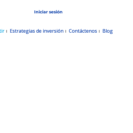
Iniciar sesión
Servicios en línea
ir
ir
Estrategias de inversión
Estrategias de inversión
Contáctenos
Contáctenos
Blog
Blog