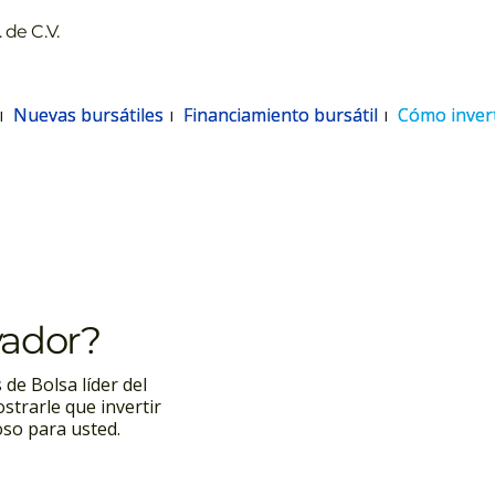
 de C.V.
Nuevas bursátiles
Nuevas bursátiles
Financiamiento bursátil
Financiamiento bursátil
Cómo invert
Cómo invert
vador?
de Bolsa líder del
strarle que invertir
oso para usted.