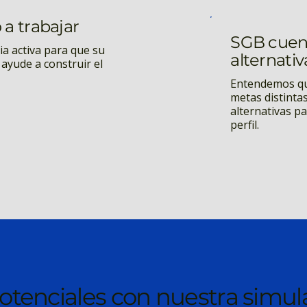
 a trabajar
SGB cuent
ia activa para que su
alternativ
 ayude a construir el
Entendemos que
metas distinta
alternativas p
perfil.
potenciales con nuestra simul