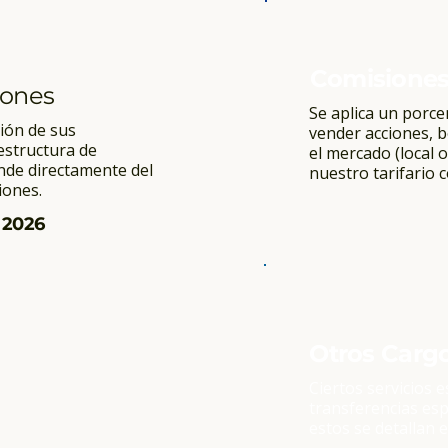
Comisiones
iones
Se aplica un porce
ión de sus
vender acciones, b
estructura de
el mercado (local 
nde directamente del
nuestro tarifario 
iones.
 2026
Otros Cargo
Ciertos servicios 
transferencias esp
estos se detallan e