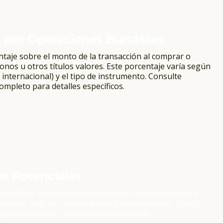
 por Operaciones Bursátiles
ntaje sobre el monto de la transacción al comprar o
onos u otros títulos valores. Este porcentaje varía según
o internacional) y el tipo de instrumento. Consulte
completo para detalles específicos.
s Potenciales
específicos, como custodia de valores internacionales o
eciales, podrían incurrir en cargos adicionales. Todos
xplícitamente en nuestro tarifario oficial.